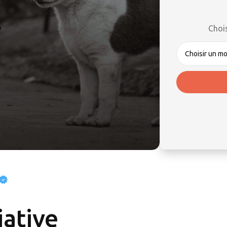
Choi
iative